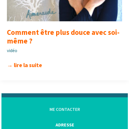
Comment être plus douce avec soi-
même ?
vidéo
comment
→ lire la suite
être
plus
douce
avec
soi-
ME CONTACTER
même
?
ADRESSE