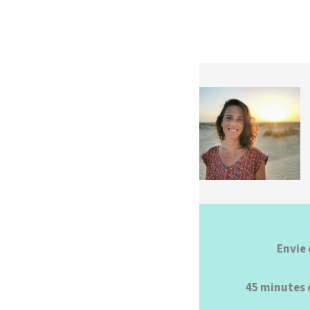
Envie 
45 minutes o