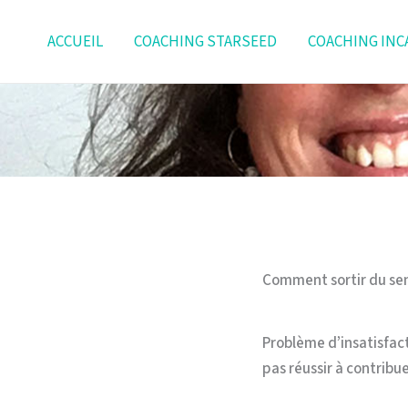
Aller
au
ACCUEIL
COACHING STARSEED
COACHING INC
contenu
Comment sortir du sen
Problème d’insatisfact
pas réussir à contrib