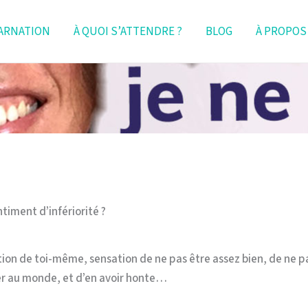
ARNATION
À QUOI S’ATTENDRE ?
BLOG
À PROPOS
timent d’infériorité ?
ion de toi-même, sensation de ne pas être assez bien, de ne pa
uer au monde, et d’en avoir honte…