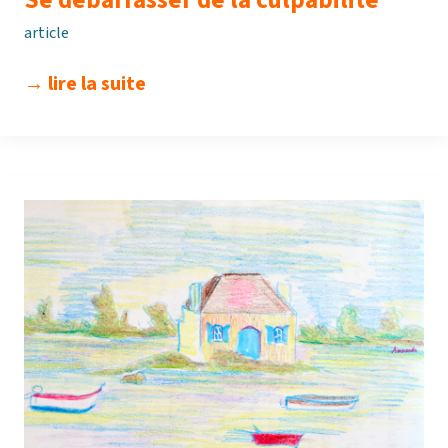
article
se
→ lire la suite
débarrasser
de
la
culpabilité