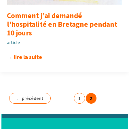
Comment j’ai demandé
l’hospitalité en Bretagne pendant
10 jours
article
comment
→ lire la suite
j’ai
demandé
l’hospitalité
en
bretagne
←
précédent
1
2
pendant
10
jours