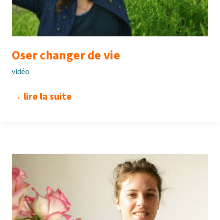
Oser changer de vie
vidéo
oser
→ lire la suite
changer
de
vie