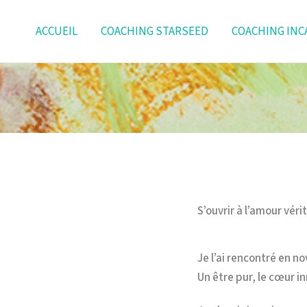
Aller
au
ACCUEIL
COACHING STARSEED
COACHING INC
contenu
S’ouvrir à l’amour véri
Je l’ai rencontré en 
Un être pur, le cœur 