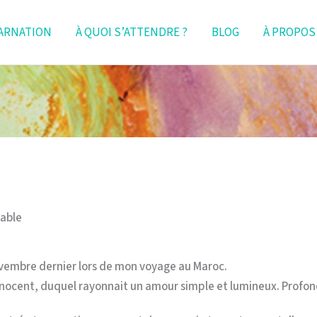
ARNATION
À QUOI S’ATTENDRE ?
BLOG
À PROPOS
table
novembre dernier lors de mon voyage au Maroc.
innocent, duquel rayonnait un amour simple et lumineux. Profo