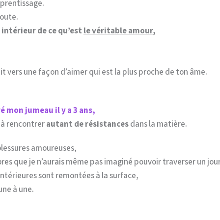
pprentissage.
route.
 intérieur de ce qu’est
le véritable amour
,
it vers une façon d’aimer qui est la plus proche de ton âme.
é mon jumeau il y a 3 ans,
 à rencontrer
autant de résistances
dans la matière.
s blessures amoureuses,
res que je n’aurais même pas imaginé pouvoir traverser un jour
ntérieures sont remontées à la surface,
 une à une.