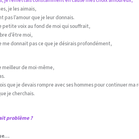
ns, je remettais constamment en cause mes choix amoureux,
s, je les aimais,
nt pas l’amour que je leur donnais.
te petite voix au fond de moi qui souffrait,
ibre d’être moi,
e me donnait pas ce que je désirais profondément,
le meilleur de moi-même,
as.
 fois que je devais rompre avec ses hommes pour continuer ma r
que je cherchais.
ait problème ?
que…