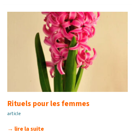
la
culpabilité
Rituels pour les femmes
article
rituels
→ lire la suite