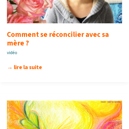
Comment se réconcilier avec sa
mère ?
vidéo
comment
→ lire la suite
se
réconcilier
avec
sa
mère
?