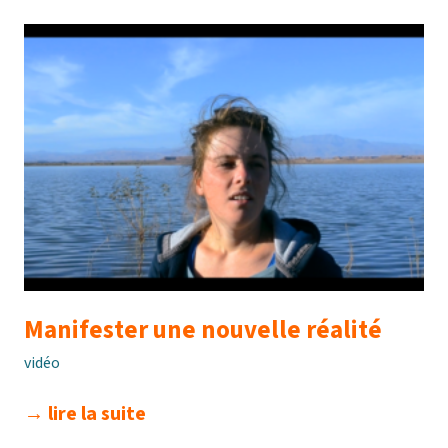
son
cœur
Manifester une nouvelle réalité
vidéo
manifester
→ lire la suite
une