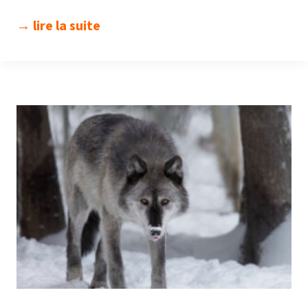
ode
→ lire la suite
à
mon
corps