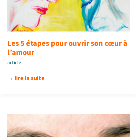
Les 5 étapes pour ouvrir son cœur à
l’amour
article
les
→ lire la suite
5
étapes
pour
ouvrir
son
cœur
à