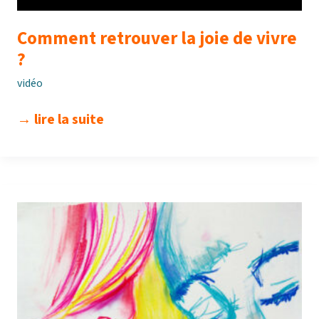
Comment retrouver la joie de vivre
?
vidéo
comment
→ lire la suite
retrouver
la
joie
de
vivre
?