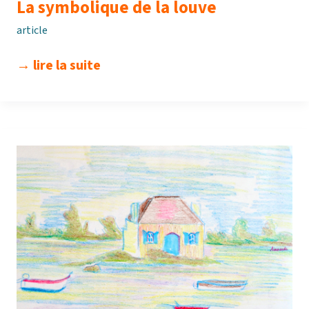
La symbolique de la louve
article
la
→ lire la suite
symbolique
de
la
louve