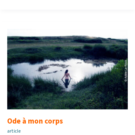
pour
les
femmes
Ode à mon corps
article