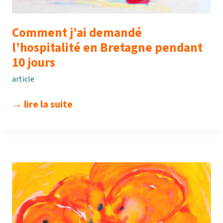
Comment j’ai demandé
l’hospitalité en Bretagne pendant
10 jours
article
comment
→ lire la suite
j’ai
demandé
l’hospitalité
en
bretagne
pendant
10
jours