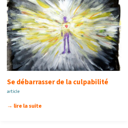
Se débarrasser de la culpabilité
article
se
→ lire la suite
débarrasser
de